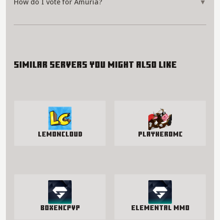
How do I vote for Amuria?
▼
Similar servers you might also like
LemonCloud
PlayHeroMC
BoxenCPvP
Elemental MMO