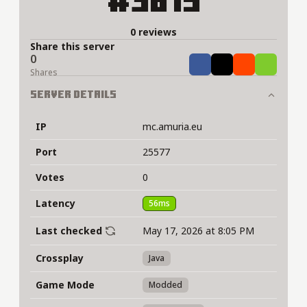
#3815
0 reviews
Share this server
0
Share
Tweet
Share
Share
Shares
Server Details
IP
mc.amuria.eu
Port
25577
Votes
0
Latency
56ms
Last checked
May 17, 2026 at 8:05 PM
Crossplay
Java
Game Mode
Modded