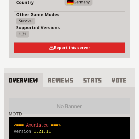
Country
Germany
Other Game Modes
Survival
Supported Versions
1.21
Report this server
Overview
Reviews
Stats
Vote
About Amuria Server
MOTD
<=== 
Amuria.eu 
===>
Version 
1.21.11