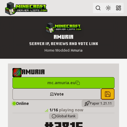
Advanced search
Amuria
Server IP, Reviews and Vote Link
Home
/
Modded
/
Amuria
Amuria
mc.amuria.eu
Vote
Save to 
Online
Paper 1.21.11
1/16
playing now
Global Rank