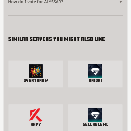
How do I vote for ALYSSAR?
▼
Similar servers you might also like
Overthrow
RaidAI
Rapy
SellableMC