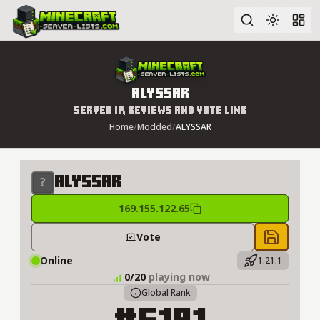
Advanced search
ALYSSAR
Server IP, Reviews and Vote Link
Home
/
Modded
/
ALYSSAR
ALYSSAR
169.155.122.65
Vote
Save to 
Online
1.21.1
0/20
playing now
Global Rank