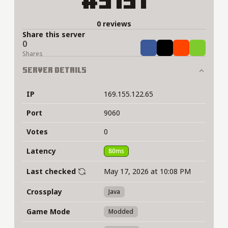
#5191
0 reviews
Share this server
0
Share
Tweet
Share
Share
Shares
Server Details
IP
169.155.122.65
Port
9060
Votes
0
Latency
80ms
Last checked
May 17, 2026 at 10:08 PM
Crossplay
Java
Game Mode
Modded