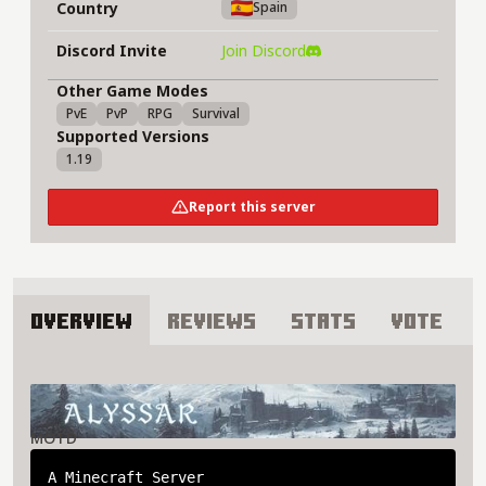
Country
Spain
Discord Invite
Join Discord
Other Game Modes
PvE
PvP
RPG
Survival
Supported Versions
1.19
Report this server
Overview
Reviews
Stats
Vote
About ALYSSAR Server
MOTD
A Minecraft Server