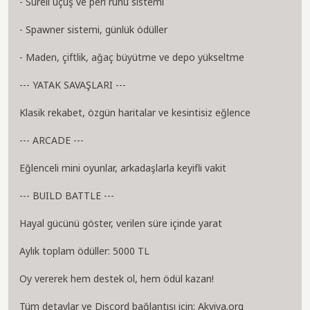
- Süreli uçuş ve peri ruhu sistemi
- Spawner sistemi, günlük ödüller
- Maden, çiftlik, ağaç büyütme ve depo yükseltme
--- YATAK SAVAŞLARI ---
Klasik rekabet, özgün haritalar ve kesintisiz eğlence
--- ARCADE ---
Eğlenceli mini oyunlar, arkadaşlarla keyifli vakit
--- BUILD BATTLE ---
Hayal gücünü göster, verilen süre içinde yarat
Aylık toplam ödüller: 5000 TL
Oy vererek hem destek ol, hem ödül kazan!
Tüm detaylar ve Discord bağlantısı için: Akviya.org