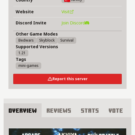
Website
Visit
Discord Invite
Join Discord
Other Game Modes
Bedwars
Skyblock
Survival
Supported Versions
1.21
Tags
mini-games
Report this server
Overview
Reviews
Stats
Vote
About Akviya Server