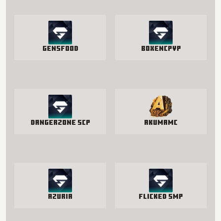
GensFood
BoxenCPvP
Dangerzone SCP
AkumaMC
Azuria
Flicked SMP