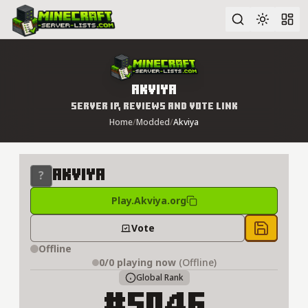
Advanced search
Akviya
Server IP, Reviews and Vote Link
Home
/
Modded
/
Akviya
Akviya
Play.Akviya.org
Vote
Save to 
Offline
0/0
playing now
(Offline)
Global Rank
#5046