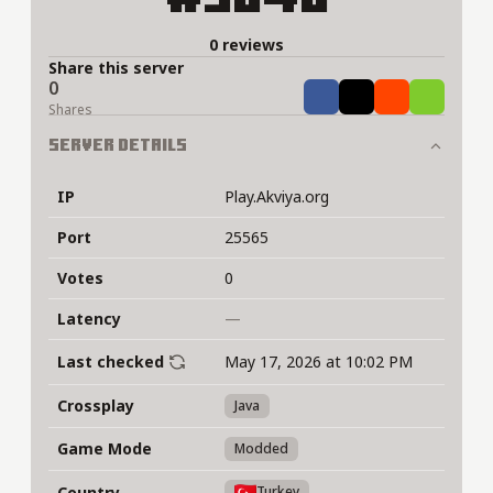
0 reviews
Share this server
0
Share
Tweet
Share
Share
Shares
Server Details
IP
Play.Akviya.org
Port
25565
Votes
0
Latency
—
Last checked
May 17, 2026 at 10:02 PM
Crossplay
Java
Game Mode
Modded
Country
Turkey