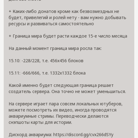
+ Каких-либо донатов кроме как безвозмездных не
будет, привелегий и ролей нету - вам нужно добывать
ресурсы и развиваться самостоятельно
+ Граница мира будет расти каждое 15-е число месяца
На данный момент граница мира росла так:
15.10: -228/228, т.е. 456х456 блоков
15.11: -666/666, т.е. 1332х1332 блока
Какой именно будет следующая граница решает
создатель сервера. Она точно не может уменьшиться.
На сервере играет пара совсем локальных ютуберов,
можете посмотреть их видео, иногда проводятся
аквариумные стримы. Переводчески делаются
снэпшоты карты для истории.
Дискорд аквариума: https://discord.gg/cvx266dSYy