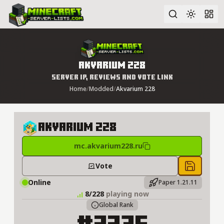
Advanced search
Akvarium 228
Server IP, Reviews and Vote Link
Home
/
Modded
/
Akvarium 228
Akvarium 228
mc.akvarium228.ru
Vote
Save to 
Online
Paper 1.21.11
8/228
playing now
Global Rank