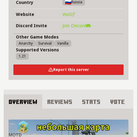
Country
Russia
Website
Visit
Discord Invite
Join Discord
Other Game Modes
Anarchy
Survival
Vanilla
Supported Versions
1.21
Report this server
Overview
Reviews
Stats
Vote
About Akvarium 228 Server
MOTD