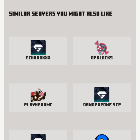
Similar servers you might also like
EchoBoxxx
OPBlocks
PlayHeroMC
Dangerzone SCP