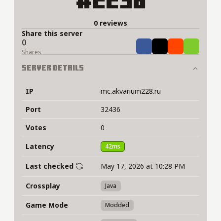
#2236
0 reviews
Share this server
0
Share
Tweet
Share
Share
Shares
Server Details
IP
mc.akvarium228.ru
Port
32436
Votes
0
Latency
42ms
Last checked
May 17, 2026 at 10:28 PM
Crossplay
Java
Game Mode
Modded