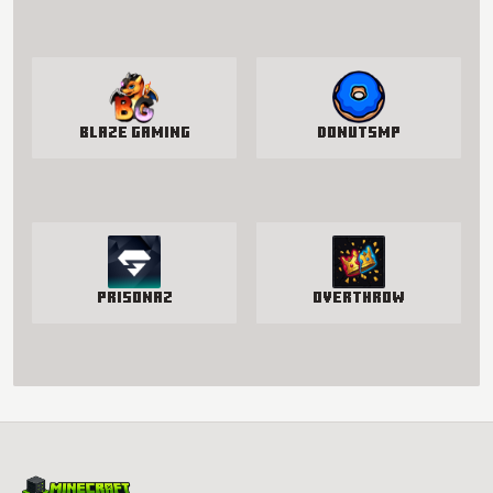
Blaze Gaming
DonutSMP
PrisonAZ
Overthrow