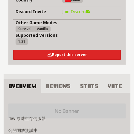
Discord Invite
Join Discord
Other Game Modes
Survival
Vanilla
Supported Versions
1.21
Report this server
Overview
Reviews
Stats
Vote
About 4iw survival Server
4iw 原味生存伺服器
公開開放測試中