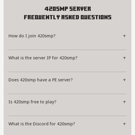
420smp Server
Frequently Asked Questions
How do I join 420smp?
▼
What is the server IP for 420smp?
▼
Does 420smp have a PE server?
▼
Is 420smp free to play?
▼
What is the Discord for 420smp?
▼