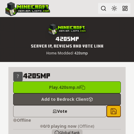
Advanced search
420smp
Server IP, Reviews and Vote Link
Home
/
Modded
/
420smp
420smp
Play.420smp.nl
Add to Bedrock Client
Vote
Save to 
Offline
0/0
playing now
(Offline)
Global Rank