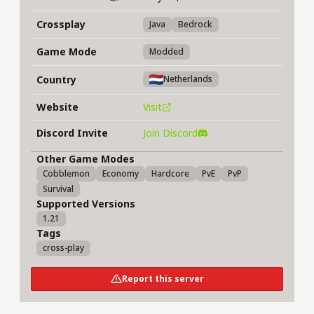
Crossplay
Java
Bedrock
Game Mode
Modded
Country
Netherlands
Website
Visit
Discord Invite
Join Discord
Other Game Modes
Cobblemon
Economy
Hardcore
PvE
PvP
Survival
Supported Versions
1.21
Tags
cross-play
Report this server