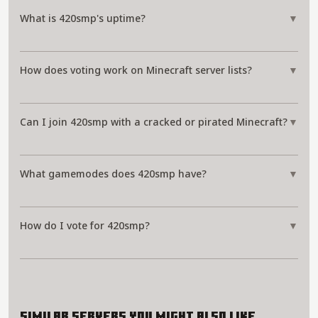
What is 420smp's uptime?
▼
How does voting work on Minecraft server lists?
▼
Can I join 420smp with a cracked or pirated Minecraft?
▼
What gamemodes does 420smp have?
▼
How do I vote for 420smp?
▼
Similar servers you might also like