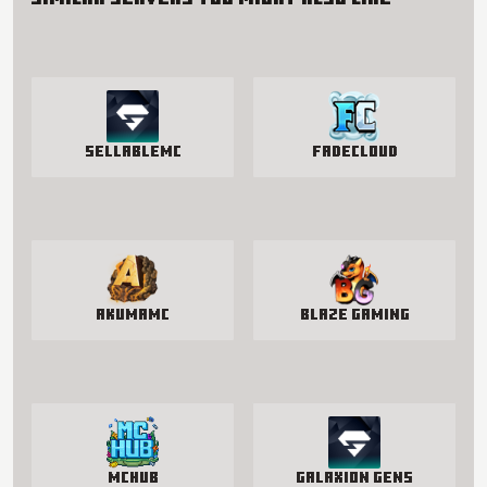
SellableMC
FadeCloud
AkumaMC
Blaze Gaming
McHub
Galaxion Gens