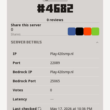
#4682
0 reviews
Share this server
0
Share
Tweet
Share
Share
Shares
Server Details
IP
Play.420smp.nl
Port
22089
Bedrock IP
Play.420smp.nl
Bedrock Port
25065
Votes
0
Latency
—
Last checked
May 17, 2026 at 10:36 PM